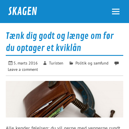
Skip
to
SKAGEN
content
For turister og urfanatikere
Tænk dig godt og længe om før
du optager et kviklån
5. marts 2016
Turisten
Politik og samfund
Leave a comment
Alle kender følelsen; du vil gerne med vennerne rundt