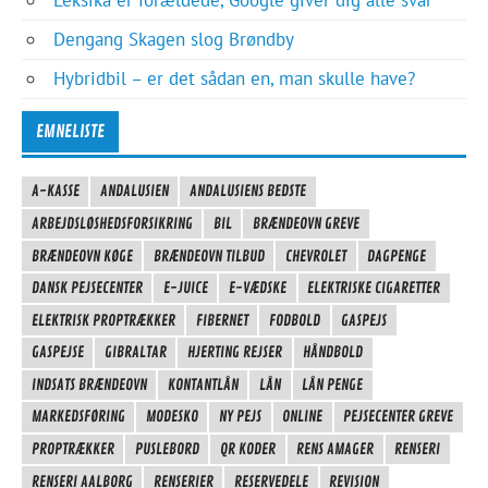
Dengang Skagen slog Brøndby
Hybridbil – er det sådan en, man skulle have?
EMNELISTE
A-KASSE
ANDALUSIEN
ANDALUSIENS BEDSTE
ARBEJDSLØSHEDSFORSIKRING
BIL
BRÆNDEOVN GREVE
BRÆNDEOVN KØGE
BRÆNDEOVN TILBUD
CHEVROLET
DAGPENGE
DANSK PEJSECENTER
E-JUICE
E-VÆDSKE
ELEKTRISKE CIGARETTER
ELEKTRISK PROPTRÆKKER
FIBERNET
FODBOLD
GASPEJS
GASPEJSE
GIBRALTAR
HJERTING REJSER
HÅNDBOLD
INDSATS BRÆNDEOVN
KONTANTLÅN
LÅN
LÅN PENGE
MARKEDSFØRING
MODESKO
NY PEJS
ONLINE
PEJSECENTER GREVE
PROPTRÆKKER
PUSLEBORD
QR KODER
RENS AMAGER
RENSERI
RENSERI AALBORG
RENSERIER
RESERVEDELE
REVISION