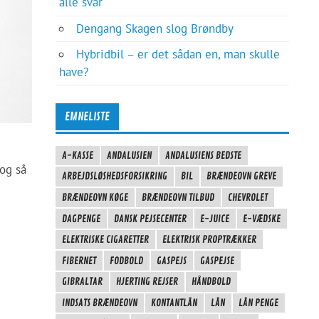
alle svar
Dengang Skagen slog Brøndby
Hybridbil – er det sådan en, man skulle
have?
EMNELISTE
A-KASSE
ANDALUSIEN
ANDALUSIENS BEDSTE
og så
ARBEJDSLØSHEDSFORSIKRING
BIL
BRÆNDEOVN GREVE
BRÆNDEOVN KØGE
BRÆNDEOVN TILBUD
CHEVROLET
DAGPENGE
DANSK PEJSECENTER
E-JUICE
E-VÆDSKE
ELEKTRISKE CIGARETTER
ELEKTRISK PROPTRÆKKER
FIBERNET
FODBOLD
GASPEJS
GASPEJSE
GIBRALTAR
HJERTING REJSER
HÅNDBOLD
INDSATS BRÆNDEOVN
KONTANTLÅN
LÅN
LÅN PENGE