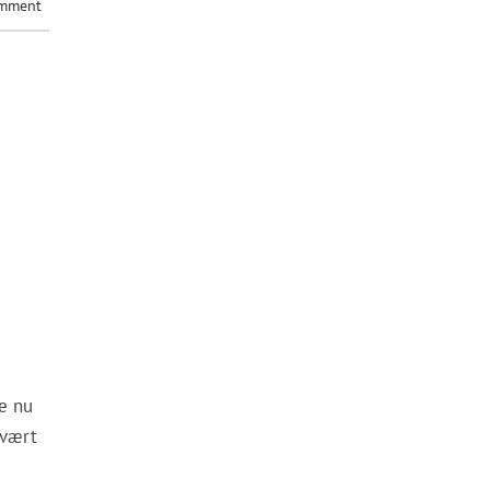
omment
be nu
svært