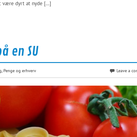
t være dyrt at nyde […]
på en SU
g
,
Penge og erhverv
Leave a c