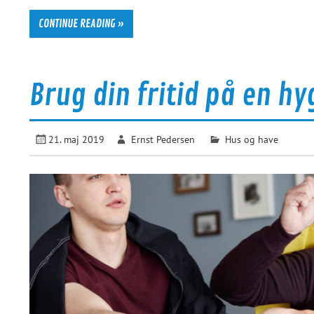
CONTINUE READING »
Brug din fritid på en h
21. maj 2019
Ernst Pedersen
Hus og have