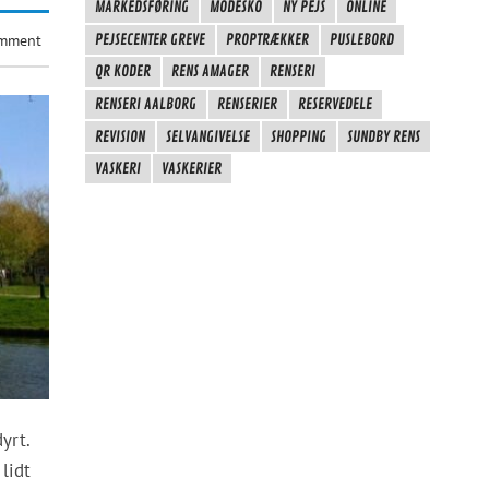
MARKEDSFØRING
MODESKO
NY PEJS
ONLINE
PEJSECENTER GREVE
PROPTRÆKKER
PUSLEBORD
omment
QR KODER
RENS AMAGER
RENSERI
RENSERI AALBORG
RENSERIER
RESERVEDELE
REVISION
SELVANGIVELSE
SHOPPING
SUNDBY RENS
VASKERI
VASKERIER
yrt.
lidt