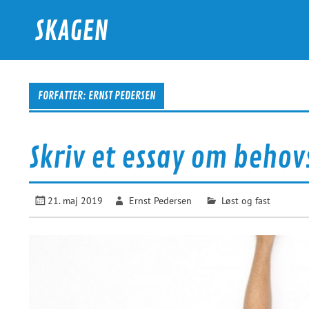
Skip
to
SKAGEN
content
For turister og urfanatikere
FORFATTER:
ERNST PEDERSEN
Skriv et essay om beho
21. maj 2019
Ernst Pedersen
Løst og fast