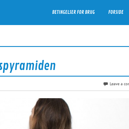
BETINGELSER FOR BRUG
FORSIDE
vspyramiden
Leave a c